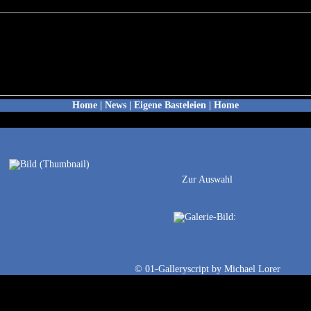
Home
|
News
|
Eigene Basteleien
|
Home
Zur Auswahl
©
01-Galleryscript
by
Michael Lorer