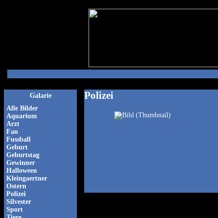
Polizei
Galarie
Alle Bilder
Aquarium
Arzt
Fan
Fussball
Geburt
Geburtstag
Gewinner
Halloween
Kleingaertner
Ostern
Polizei
Silvester
Sport
Tiere