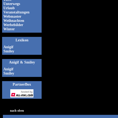
Unterwegs
Urlaub
Veranstaltungen
Webmaster
Weihnachten
Werbebilder
Winter
Lexikon
Anigif
Smiley
Anigif & Smiley
Anigif
Smiley
PartnerBox
nach oben