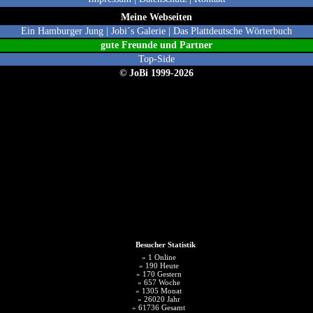
Meine Webseiten
Ein Hamburger Jung
|
Jobi´s Galerie
|
Das Plattdeutsche Wörterbuch
gute Freunde und Partne
r
Top-Side
© JoBi 1999-2026
Besucher Statistik
» 1 Online
» 190 Heute
» 170 Gestern
» 657 Woche
» 1305 Monat
» 26020 Jahr
» 61736 Gesamt