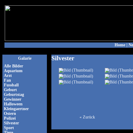
Home
|
N
Silvester
Galarie
Alle Bilder
Aquarium
Arzt
Fan
Fussball
Geburt
Geburtstag
Gewinner
Halloween
Kleingaertner
Ostern
« Zurück
Polizei
Silvester
Sport
Tiere