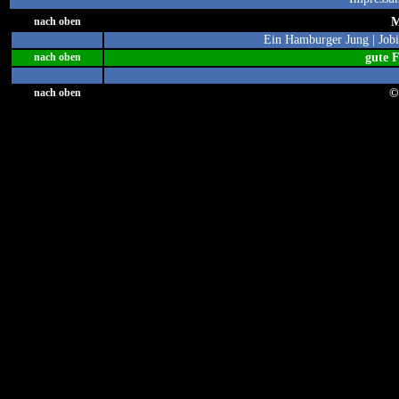
M
nach oben
Ein Hamburger Jung
|
Job
gute 
nach oben
©
nach oben