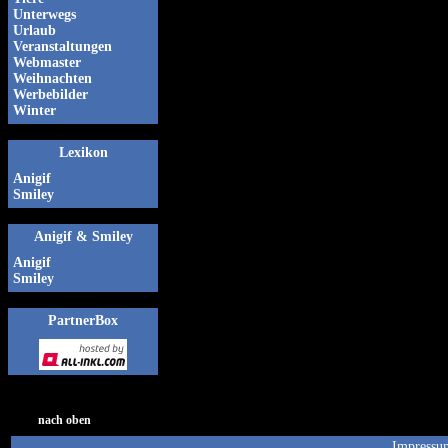
Unterwegs
Urlaub
Veranstaltungen
Webmaster
Weihnachten
Werbebilder
Winter
Lexikon
Anigif
Smiley
Anigif & Smiley
Anigif
Smiley
PartnerBox
nach oben
Impressu