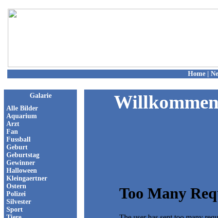
Home
|
N
Willkommen 
Galarie
Alle Bilder
Aquarium
Arzt
Fan
Fussball
Geburt
Geburtstag
Gewinner
Halloween
Kleingaertner
Ostern
Polizei
Silvester
Sport
Tiere