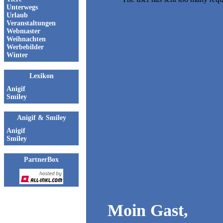
Unterwegs
Urlaub
Veranstaltungen
Webmaster
Weihnachten
Werbebilder
Winter
Lexikon
Anigif
Smiley
Anigif & Smiley
Anigif
Smiley
PartnerBox
Moin Gast,