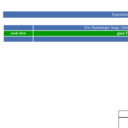
nach oben
Impressu
M
nach oben
Ein Hamburger Jung
|
Job
gute 
nach oben
©
nach oben