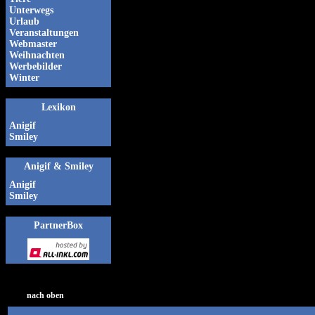
Unterwegs
Urlaub
Veranstaltungen
Webmaster
Weihnachten
Werbebilder
Winter
Lexikon
Anigif
Smiley
Anigif & Smiley
Anigif
Smiley
PartnerBox
nach oben