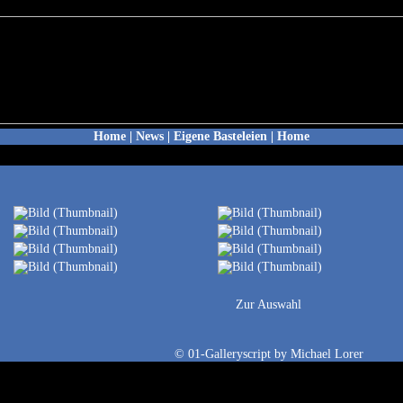
Home
|
News
|
Eigene Basteleien
|
Home
Zur Auswahl
©
01-Galleryscript
by
Michael Lorer