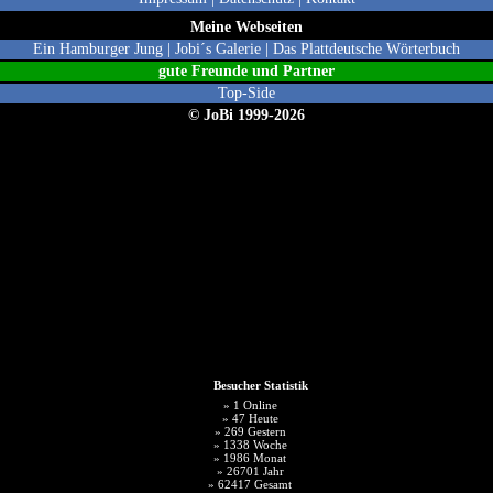
Meine Webseiten
Ein Hamburger Jung
|
Jobi´s Galerie
|
Das Plattdeutsche Wörterbuch
gute Freunde und Partne
r
Top-Side
© JoBi 1999-2026
Besucher Statistik
» 1 Online
» 47 Heute
» 269 Gestern
» 1338 Woche
» 1986 Monat
» 26701 Jahr
» 62417 Gesamt