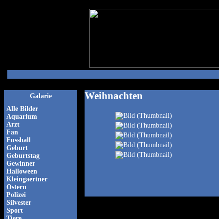
Weihnachten
Galarie
Alle Bilder
Aquarium
Arzt
Fan
Fussball
Geburt
Geburtstag
Gewinner
Halloween
Kleingaertner
Ostern
Polizei
Silvester
Sport
Tiere