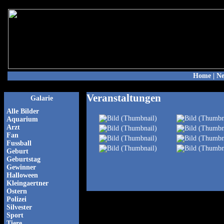
Home
|
N
Veranstaltungen
Galarie
Alle Bilder
Aquarium
Arzt
Fan
Fussball
Geburt
Geburtstag
Gewinner
Halloween
Kleingaertner
Ostern
Polizei
Silvester
Sport
Tiere