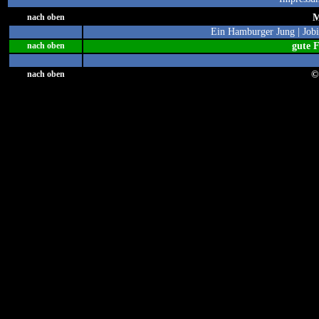
M
nach oben
Ein Hamburger Jung
|
Job
gute 
nach oben
©
nach oben