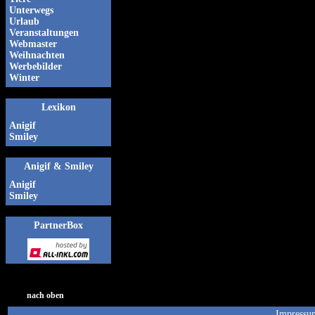
Unterwegs
Urlaub
Veranstaltungen
Webmaster
Weihnachten
Werbebilder
Winter
Lexikon
Anigif
Smiley
Anigif & Smiley
Anigif
Smiley
PartnerBox
nach oben
Impressu