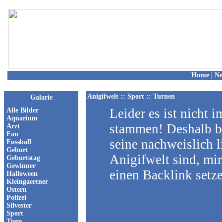
Home
|
N
Anigifwelt
:: Sport :: Turnen
Galarie
Leider es ist nicht 
Alle Bilder
Aquarium
stammen! Deshalb bi
Arzt
Fan
seine nachweislich l
Fussball
Geburt
Anigifwelt sind, mi
Geburtstag
Gewinner
einen Backlink setze
Halloween
Kleingaertner
Ostern
Polizei
Silvester
Sport
Tiere