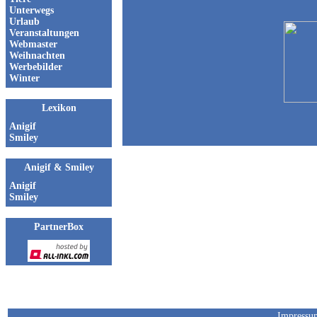
Unterwegs
Urlaub
Veranstaltungen
Webmaster
Weihnachten
Werbebilder
Winter
Lexikon
Anigif
Smiley
Anigif & Smiley
Anigif
Smiley
PartnerBox
nach oben
Impressu