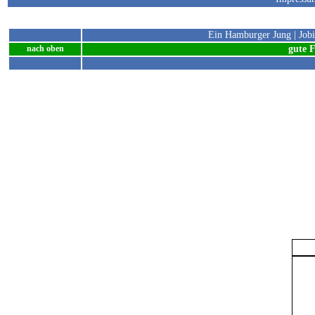
Me
nach oben
Ein Hamburger Jung
|
Job
gute 
nach oben
©
nach oben